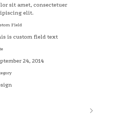
lor sit amet, consectetuer
ipiscing elit.
stom Field
is is custom field text
te
ptember 24, 2014
tegory
esign