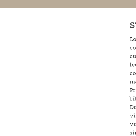
S
Lo
co
cu
le
co
ma
Pr
bi
Du
vi
vu
si