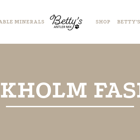
ABLE MINERALS
SHOP
BETTY’
CKHOLM FAS