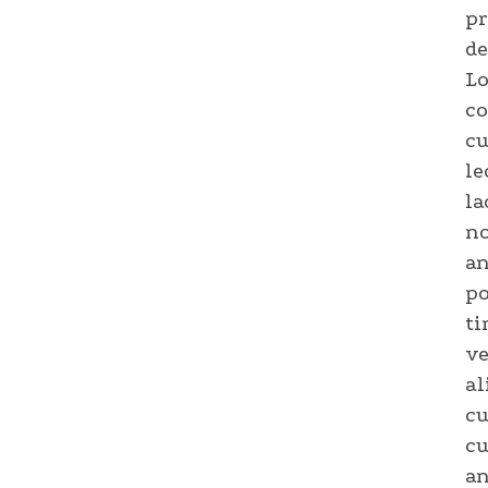
pr
de
Lo
co
cu
le
la
n
an
po
ti
ve
al
cu
cu
an