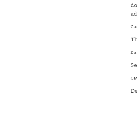
do
ad
Cu
Th
Da
Se
Ca
D